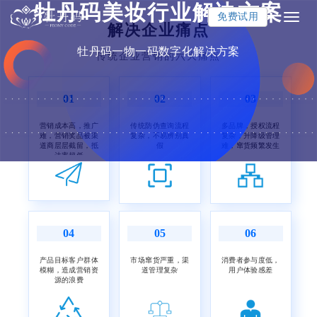
牡丹码美妆行业解决方案
免费试用
切
解决企业痛点
换
牡丹码一物一码数字化解决方案
传统企业营销的六大痛点
导
航
01
02
03
营销成本高，推广
传统防伪查询流程
多品牌，授权流程
难，营销奖品被渠
复杂，不易辨别真
复杂，升降级管理
道商层层截留，抵
假
难，窜货频繁发生
达率超低
04
05
06
产品目标客户群体
市场窜货严重，渠
消费者参与度低，
模糊，造成营销资
道管理复杂
用户体验感差
源的浪费